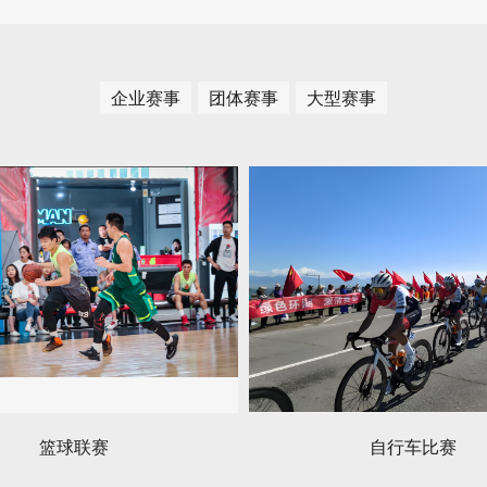
企业赛事
团体赛事
大型赛事
篮球联赛
自行车比赛