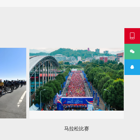



马拉松比赛