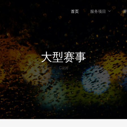
首页
服务项目

赛
大型赛事
Case