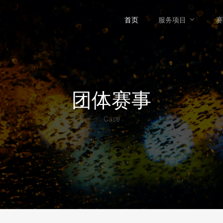
首页
服务项目

赛
团体赛事
Case