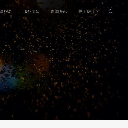
事报名
服务团队
新闻资讯
关于我们

