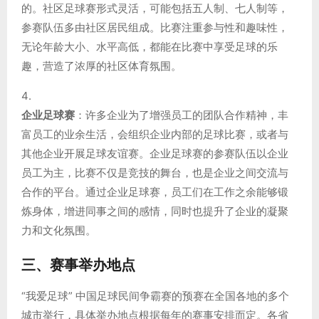
的。社区足球赛形式灵活，可能包括五人制、七人制等，
参赛队伍多由社区居民组成。比赛注重参与性和趣味性，
无论年龄大小、水平高低，都能在比赛中享受足球的乐
趣，营造了浓厚的社区体育氛围。
企业足球赛
：许多企业为了增强员工的团队合作精神，丰
富员工的业余生活，会组织企业内部的足球比赛，或者与
其他企业开展足球友谊赛。企业足球赛的参赛队伍以企业
员工为主，比赛不仅是竞技的舞台，也是企业之间交流与
合作的平台。通过企业足球赛，员工们在工作之余能够锻
炼身体，增进同事之间的感情，同时也提升了企业的凝聚
力和文化氛围。
三、赛事举办地点
“我爱足球” 中国足球民间争霸赛的预赛在全国各地的多个
城市举行，具体举办地点根据每年的赛事安排而定。各省