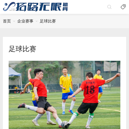


首页
企业赛事
足球比赛


足球比赛