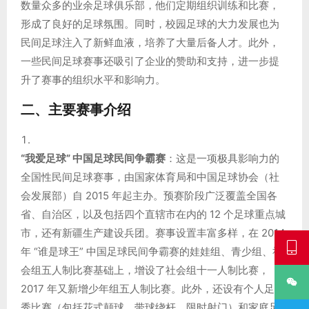
数量众多的业余足球俱乐部，他们定期组织训练和比赛，
形成了良好的足球氛围。同时，校园足球的大力发展也为
民间足球注入了新鲜血液，培养了大量后备人才。此外，
一些民间足球赛事还吸引了企业的赞助和支持，进一步提
升了赛事的组织水平和影响力。
二、主要赛事介绍
“我爱足球” 中国足球民间争霸赛
：这是一项极具影响力的
全国性民间足球赛事，由国家体育局和中国足球协会（社
会发展部）自 2015 年起主办。预赛阶段广泛覆盖全国各
省、自治区，以及包括四个直辖市在内的 12 个足球重点城
市，还有新疆生产建设兵团。赛事设置丰富多样，在 2014 

年 “谁是球王” 中国足球民间争霸赛的娃娃组、青少组、社
会组五人制比赛基础上，增设了社会组十一人制比赛，

2017 年又新增少年组五人制比赛。此外，还设有个人足球
秀比赛（包括花式颠球、带球绕杆、限时射门）和家庭足